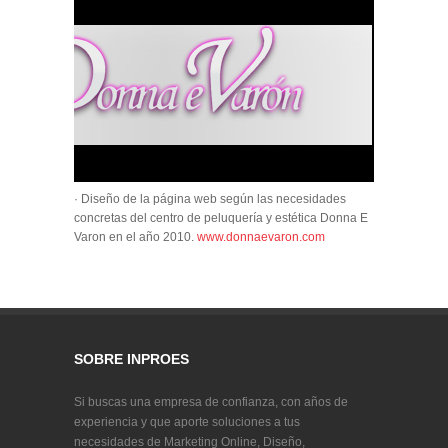
· Diseño de la página web según las necesidades
concretas del centro de peluquería y estética Donna E
Varon en el año 2010.
www.donnaevaron.com
SOBRE INPROES
Si buscas una empresa de confianza, con años de
experiencia y que aporte soluciones a tus
necesidades de Marketing Online, Diseño,